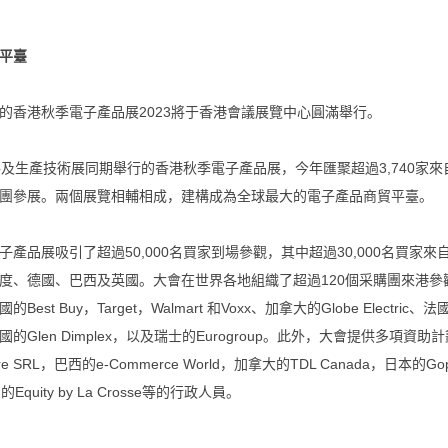
平臺
的香港秋季電子產品展2023將于香港會議展覽中心圓滿舉行。
件及生產技術展同期舉行的香港秋季電子產品展，今年匯聚超過3,740家
團參展。兩個展覽相輔相成，建構成為全球最大的電子產品商貿平臺。
子產品展吸引了超過50,000名買家到場參觀，其中超過30,000名買
度、德國、巴西及英國。大會在世界各地組織了超過120個采購團來港參觀
t Buy，Target，Walmart 和Voxx、加拿大的Globe Electric、法國
e、英國的Glen Dimplex，以及瑞士的Eurogroup。此外，大會提
e SRL，巴西的e-Commerce World，加拿大的TDL Canada，日本的Gopp
的Equity by La Crosse等的行政人員。