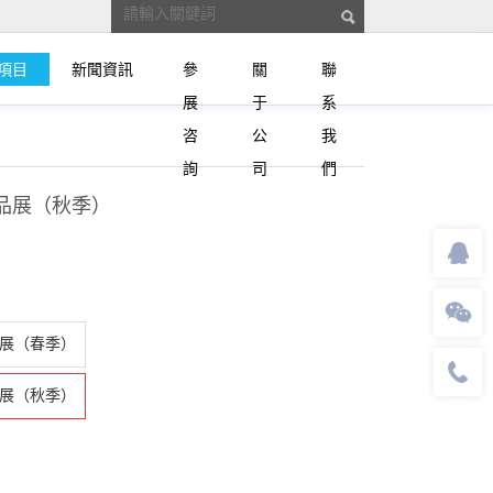
項目
新聞資訊
參
關
聯
展
于
系
咨
公
我
詢
司
們
產品展（秋季）
品展（春季）
品展（秋季）