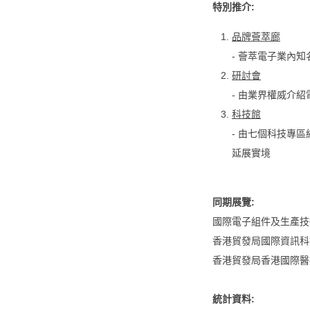
特別推介:
品牌薈萃廊
- 薈萃電子業內
研討會
- 由業界權威介
科技館
- 由七個科技專
延展實境
同期展覽:
國際電子組件及生產技
香港貿發局國際資訊科
香港貿發局香港國際醫
統計資料: