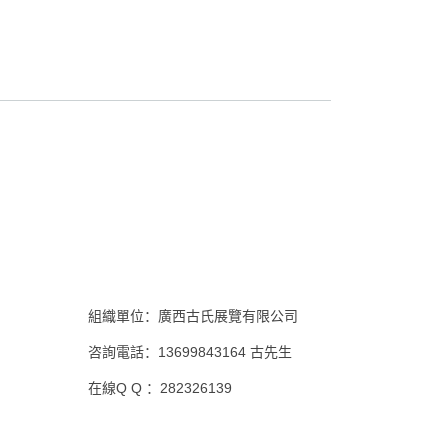
組織單位：廣西古氏展覽有限公司
咨詢電話：13699843164 古先生
在線Q Q ：282326139