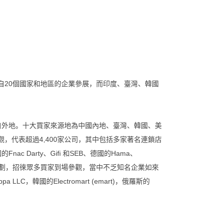
來自20個國家和地區的企業參展，而印度、臺灣、韓國
家來自外地。十大買家來源地為中國內地、臺灣、韓國、美
，代表超過4,400家公司，其中包括多家著名連鎖店
的Fnac Darty、Gifi 和SEB、德國的Hama、
供多項資助計劃，招徠眾多買家到場參觀，當中不乏知名企業如來
a LLC，韓國的Electromart (emart)，俄羅斯的