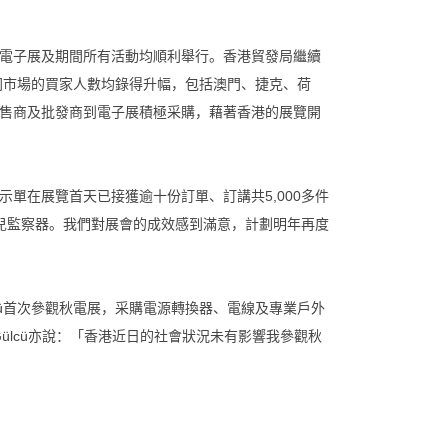
電子展及期間所有活動均順利舉行。香港貿發局繼續
同市場的買家人數均錄得升幅，包括澳門、捷克、荷
售商及批發商到電子展積極采購，藉著香港的展覽開
單在展覽首天已接獲逾十份訂單、訂講共5,000多件
嬰兒監察器。我們對展會的成效感到滿意，計劃明年再度
ay Gülcü首次參觀秋電展，采購電源轉換器、電線及專業戶外
Gülcü亦說：「香港近日的社會狀況未有影響我參觀秋