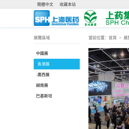
簡體中文
收藏本站
展覽區域
當前位置：
首頁
>
展
中國展
-
香港展
-
廣西展
越南展
巴基斯坦