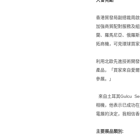
大會亮點
香港貿發局副總裁周啟
加強商貿配對服務及組
蘭、羅馬尼亞、俄羅斯
拓商機，可見環球買家
利用北歐先進技術開發
產品，「買家來自愛爾
參展。」
來自土耳其Gulcu Se
相機，他表示已成功在
電展的決定，我相信香
主要展品類別: