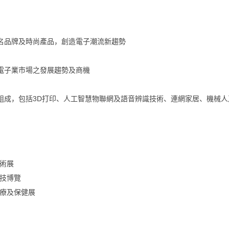
知名品牌及時尚產品，創造電子潮流新趨勢
紹電子業市場之發展趨勢及商機
區組成，包括3D打印、人工智慧物聯網及語音辨識技術、連網家居、機械
術展
技博覽
療及保健展