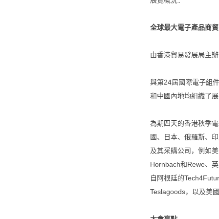
展覽概況：
全球最大電子產品商貿
由香港貿易發展局主辦
與第24屆國際電子組
和中國內地均組織了展
為期四天的香港秋季電
國、日本、俄羅斯、印
及其采購公司，例如美國的Bes
Hornbach和Rew
自阿根廷的Tech4Futur
Teslagoods，以及美國