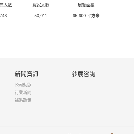
商人數
買家人數
展覽面積
,743
50,011
65,600 平方米
新聞資訊
參展咨詢
公司動態
行業新聞
補貼政策