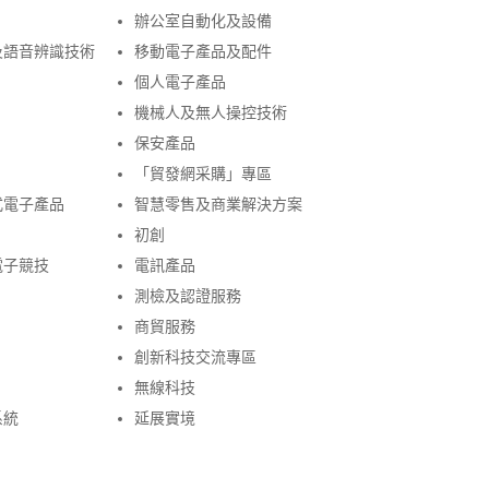
辦公室自動化及設備
及語音辨識技術
移動電子產品及配件
個人電子產品
機械人及無人操控技術
保安產品
「貿發網采購」專區
式電子產品
智慧零售及商業解決方案
初創
電子競技
電訊產品
測檢及認證服務
商貿服務
創新科技交流專區
無線科技
系統
延展實境