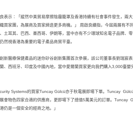
良表示∶「縱然中美貿易摩擦陰霾籠罩及香港持續有社會事件發生，兩大
織買家團，為展商及買家締造更多商機。」 周啟良續指，今屆兩展有不
、土耳其、巴西、墨西哥、伊朗等，當中亦有不少環球知名電子品牌、零
仍然視香港為重要的電子產品商貿平臺。
創新醫療保健產品的迷你矽谷創新集團首次參展，該公司董事長劉瑞宸表示
蘭、西班牙、印度及中國內地，當中愛爾蘭買家更向我們購入3,000臺
curity Systems的買家Tuncay Gülcü亦于秋電展即場下單。Tunc
展會物色四家合適的供應商，更即場下了總值5萬美元的訂單。Tuncay 
港仍是一個安全的經商之地。」